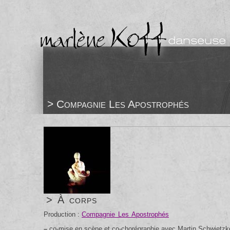
> Compagnie Les Apostrophés
> À corps
Production :
Compagnie Les Apostrophés
–
co-mise en scène et co-chorégraphie avec Martin Schwietzk